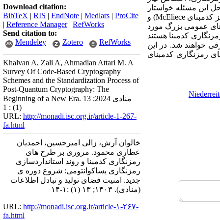
Download citation:
مقابله ارائه شود. در سال ۲۰۱۶ موسسه ملی استاندارد و فناوری (NIST (برای حل این مسئله خواستار
BibTeX
|
RIS
|
EndNote
|
Medlars
|
ProCite
پیشنهادهایی از سراسر دنیا برای استانداردسازی طرح های رمزنگاری پساکوانتومی شد. در آن زمان سیستم رمز کدمبنای McEliece) و
|
Reference Manager
|
RefWorks
 کلیدهای عمومی بزرگ مورد
Send citation to:
BI سیستم های رمز در دسته ی رمزنگاری کدمبنا هستند
Mendeley
Zotero
RefWorks
ن مسابقات راه یافته اند و منتخبین این دسته ی رمزنگاری نهایتا تا پایان سال ۲۰۲۴ معرفی خواهند شد. در این
ای رمزنگاری کدمبنای
Khalvan A, Zali A, Ahmadian Attari M. A
Survey Of Code-Based Cryptography
Schemes and the Standardization Process of
Post-Quantum Cryptography: The
Niederreit
Beginning of a New Era. منادی 2024; 13
(1) : 1
URL:
http://monadi.isc.org.ir/article-1-267-
fa.html
خالوان آرش، زالی امیرحسین، احمدیان
عطاری محمود. مروری بر طرح های
رمزنگاری کدمبنا و روند استانداردسازی
رمزنگاری پساکوانتومی: شروع دوره ی
جدید. امنیت فضای تولید و تبادل اطلاعات
(منادی). ۱۴۰۳; ۱۳ (۱) :۱-۱۴
URL:
http://monadi.isc.org.ir/article-۱-۲۶۷-
fa.html