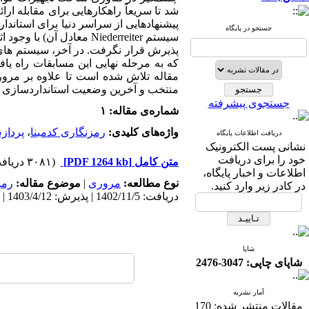
جستجو در پایگاه
سیستم Niederreiter معا
مقاله تلاش شده است تا علاوه بر مرو
منتخب و آخرین وضعیت استانداردسازی McEliece Classic نیز بررسی شود.
جستجوی پیشرفته
شماره‌ی مقاله: ۱
واژه‌های کلیدی:
رمزنگاری کدمبنا
،
پرداز
دریافت اطلاعات پایگاه
نشانی پست الکترونیک
خود را برای دریافت
متن کامل
[PDF 1264 kb]
(۳۰۸۱ دریافت)
اطلاعات و اخبار پایگاه،
نوع مطالعه:
مروری
|
موضوع مقاله:
رمز
در کادر زیر وارد کنید.
دریافت: 1402/11/5 | پذیرش: 1403/4/12 | انتشار: 1403/4/20
شاپا
شاپای چاپی: 3047-2476
آمار نشریه
مقالات منتشر شده:
170