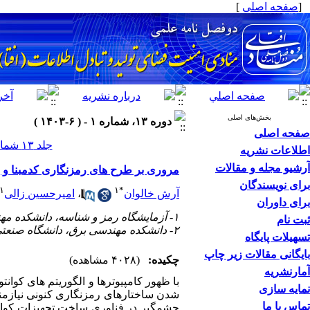
[
صفحه اصلی
]
بخش‌های اصلی
دوره ۱۳، شماره ۱ - ( ۶-۱۴۰۳ )
صفحه اصلی
جلد ۱۳ شماره ۱ صفحات ۱۴-۱
اطلاعات نشریه
آرشیو مجله و مقالات
مروری بر طرح های رمزنگاری کدمبنا و ر
برای نویسندگان
۱
۱
*
آرش خالوان
،
امیرحسین زالی
برای داوران
۱- آزمایشگاه رمز و شناسه، دانشکده مهندسی برق، دانشگاه صنعتی خواجه نصیرالدین طوسی، تهران، ایران
ثبت نام
۲- دانشکده مهندسی برق، دانشگاه صنعتی خواجه نصیرالدین طوسی، تهران، ایران
تسهیلات پایگاه
بایگانی مقالات زیر چاپ
چکیده:
(۴۰۲۸ مشاهده)
آمارنشریه
با ظهور کامپیوترها و الگوریتم های کوا
نمایه سازی
شدن ساختارهای رمزنگاری کنونی نیازمند 
تماس با ما
چشمگیر در فناوری ساخت تجهیزات کوان