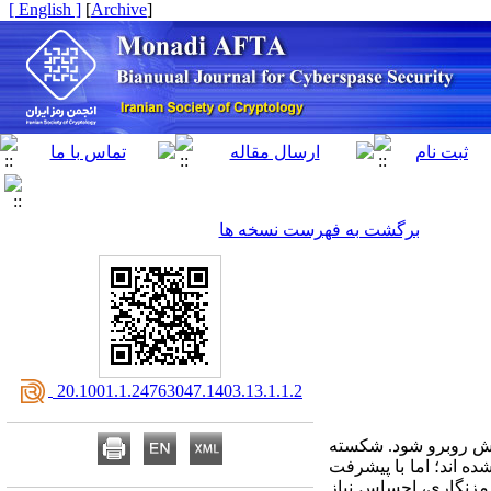
[ English ]
]
Archive
[
برگشت به فهرست نسخه ها
‎ 20.1001.1.24763047.1403.13.1.1.2
الش روبرو شود. شکسته
ه اند؛ اما با پیشرفت
زنگاری، احساس نیاز