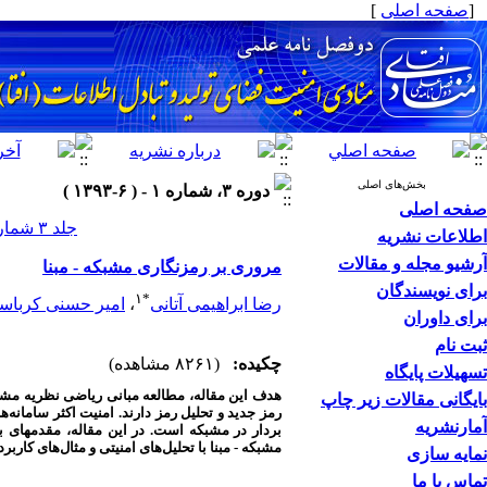
[
صفحه اصلی
]
بخش‌های اصلی
دوره ۳، شماره ۱ - ( ۶-۱۳۹۳ )
صفحه اصلی
جلد ۳ شماره ۱ صفحات ۱۴-۳
اطلاعات نشریه
آرشیو مجله و مقالات
مروری بر رمزنگاری مشبکه - مبنا
برای نویسندگان
۱
*
رضا ابراهیمی آتانی
،
امیر حسنی کرباس
برای داوران
ثبت نام
چکیده:
(۸۲۶۱ مشاهده)
تسهیلات پایگاه
هدف این مقاله، مطالعه مبانی ریاضی نظریه مشبک
بایگانی مقالات زیر چاپ
رمز جدید و تحلیل رمز دارند. امنیت اکثر سامانه‌
آمارنشریه
بردار در مشبکه است. در این مقاله، مقدمه­ای 
مشبکه - مبنا با تحلیل‌های امنیتی و مثال‌های کاربر
نمایه سازی
تماس با ما