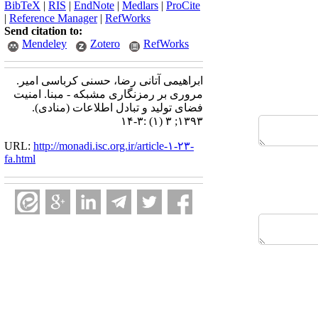
BibTeX
|
RIS
|
EndNote
|
Medlars
|
ProCite
|
Reference Manager
|
RefWorks
Send citation to:
Mendeley
Zotero
RefWorks
ابراهیمی آتانی رضا، حسنی کرباسی امیر.
مروری بر رمزنگاری مشبکه - مبنا. امنیت
فضای تولید و تبادل اطلاعات (منادی).
۱۳۹۳; ۳ (۱) :۳-۱۴
URL:
http://monadi.isc.org.ir/article-۱-۲۳-
fa.html