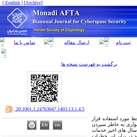
[ English ]
]
Archive
[
برگشت به فهرست نسخه ها
‎ 20.1001.1.24763047.1403.13.1.4.5
خط مورد استفاده قرار
دشواری به خاطر سپردن
ی سال های اخیر خدمات
د در برابر این خطرات