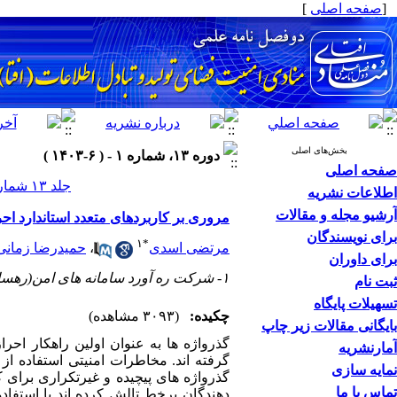
[
صفحه اصلی
]
بخش‌های اصلی
دوره ۱۳، شماره ۱ - ( ۶-۱۴۰۳ )
صفحه اصلی
جلد ۱۳ شماره ۱ صفحات ۶۱-۷۳
اطلاعات نشریه
آرشیو مجله و مقالات
مروری بر کاربردهای متعدد استاندارد احر
برای نویسندگان
۱
*
مرتضی اسدی
،
حمیدرضا زمانی
برای داوران
۱- شرکت ره آورد سامانه های امن(رهسا)، تهران، ایران
ثبت نام
تسهیلات پایگاه
چکیده:
(۳۰۹۳ مشاهده)
بایگانی مقالات زیر چاپ
گذرواژه ها به عنوان اولین راهکار احر
آمارنشریه
گرفته اند. مخاطرات امنیتی استفاده از
نمایه سازی
گذرواژه های پیچیده و غیرتکراری برای 
تماس با ما
دهندگان برخط تالش کرده اند با استفاد