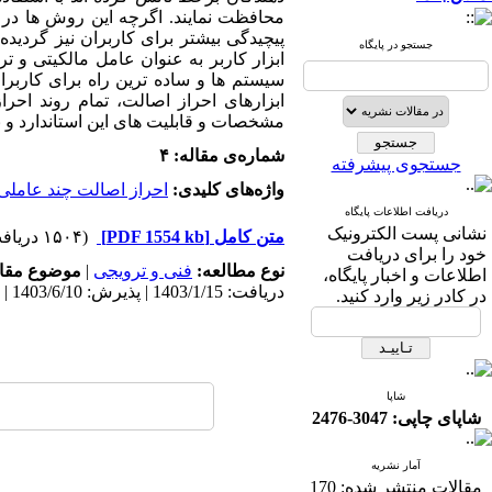
محافظت نمایند. اگرچه این روش ها در ک
پیچیدگی بیشتر برای کاربران نیز گردیده
جستجو در پایگاه
ابزار کاربر به عنوان عامل مالکیتی و 
سیستم ها و ساده ترین راه برای کاربرا
ابزارهای احراز اصالت، تمام روند احر
مشخصات و قابلیت های این استاندارد و ن
شماره‌ی مقاله: ۴
جستجوی پیشرفته
واژه‌های کلیدی:
احراز اصالت چند عاملی
دریافت اطلاعات پایگاه
نشانی پست الکترونیک
متن کامل
[PDF 1554 kb]
(۱۵۰۴ دریافت)
خود را برای دریافت
نوع مطالعه:
فنی و ترویجی
|
موضوع مقال
اطلاعات و اخبار پایگاه،
دریافت: 1403/1/15 | پذیرش: 1403/6/10 | انتشار: 1403/6/10
در کادر زیر وارد کنید.
شاپا
شاپای چاپی: 3047-2476
آمار نشریه
مقالات منتشر شده:
170