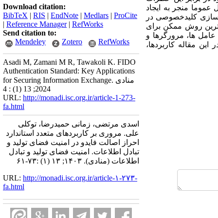
Download citation:
 عموما منجر به ایجاد
BibTeX
|
RIS
|
EndNote
|
Medlars
|
ProCite
یره سازی کلیدخصوصی در
|
Reference Manager
|
RefWorks
ن ترین روش ممکن برای
Send citation to:
 عامل ها، مرورگرها و
Mendeley
Zotero
RefWorks
این مقاله کاربردها،
Asadi M, Zamani M R, Tawakoli K. FIDO
Authentication Standard: Key Applications
for Securing Information Exchange. منادی
2024; 13 (1) : 4
URL:
http://monadi.isc.org.ir/article-1-273-
fa.html
اسدی مرتضی، زمانی حمیدرضا، توکلی
علی. مروری بر کاربردهای متعدد استاندارد
احراز اصالت فایدو در امنیت فضای تولید و
تبادل اطلاعات. امنیت فضای تولید و تبادل
اطلاعات (منادی). ۱۴۰۳; ۱۳ (۱) :۷۳-۶۱
URL:
http://monadi.isc.org.ir/article-۱-۲۷۳-
fa.html