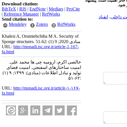
 حائز اهمیت است. پیشنهاد
Download citation:
 شود.
BibTeX
|
RIS
|
EndNote
|
Medlars
|
ProCite
|
Reference Manager
|
RefWorks
لت داخلی
،
انقیاد
Send citation to:
Mendeley
Zotero
RefWorks
Khalesi A, Orumiehchiha M A. Security of
Sponge structures. منادی 2020; 9 (1) :62-51
URL:
http://monadi.isc.org.ir/article-1-167-
fa.html
خالصی اکرم، ارومیه چی ها محمد علی.
امنیت ساختارهای اسفنجی. امنیت فضای
تولید و تبادل اطلاعات (منادی). ۱۳۹۹; ۹ (۱)
:۶۲-۵۱
URL:
http://monadi.isc.org.ir/article-۱-۱۶۷-
fa.html