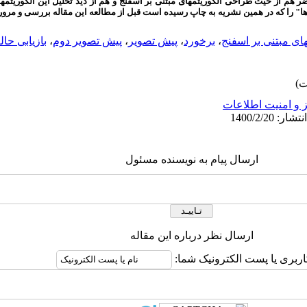
 از حیث طراحی الگوریتم­های مبتنی بر اسفنج و هم از دید تحلیل این الگوریتم­ها
ا" را که در همین نشریه به چاپ رسیده است قبل از مطالعه این مقاله بررسی و مرور
های مبتنی بر اسفنج
،
برخورد
،
پیش تصویر
،
پیش تصویر دوم
،
بازیابی حا
 و امنیت اطلاعات
ارسال پیام به نویسنده مسئول
ارسال نظر درباره این مقاله
اربری یا پست الکترونیک شما: