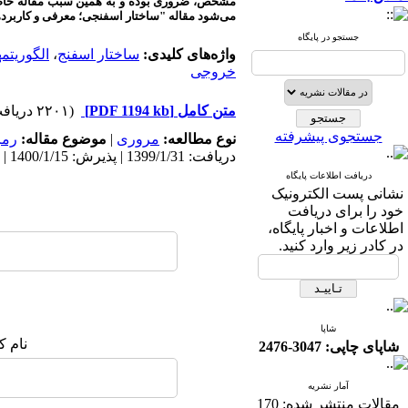
مشخص، ضروری بوده و به همین سبب مقاله حاضر هم
می‌شود مقاله "ساختار اسفنجی؛ معرفی و کاربرده
جستجو در پایگاه
واژه‌های کلیدی:
ساختار اسفنج
،
الگوریتم
خروجی
متن کامل
[PDF 1194 kb]
(۲۲۰۱ دریافت)
جستجوی پیشرفته
نوع مطالعه:
مروری
|
موضوع مقاله:
رمز
دریافت: 1399/1/31 | پذیرش: 1400/1/15 | انتشار: 1400/2/20
دریافت اطلاعات پایگاه
نشانی پست الکترونیک
خود را برای دریافت
اطلاعات و اخبار پایگاه،
در کادر زیر وارد کنید.
شاپا
نام ک
شاپای چاپی: 3047-2476
آمار نشریه
مقالات منتشر شده:
170