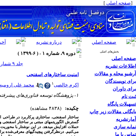
[
صفحه اصلی
]
بخش‌های اصلی
دوره ۹، شماره ۱ - ( ۶-۱۳۹۹ )
صفحه اصلی
جلد ۹ شماره ۱ صفحات ۵۱-۶۲
اطلاعات نشریه
آرشیو مجله و مقالات
امنیت ساختارهای اسفنجی
برای نویسندگان
۱
اکرم خالصی
،
محمد علی ارومیه
برای داوران
۱- پژوهشگاه توسعه فناوری‌های پیشرفته
ثبت نام
تسهیلات پایگاه
چکیده:
(۴۸۳۸ مشاهده)
بایگانی مقالات زیر چاپ
ساختار اسفنجی، ساختاری پرکاربرد در طراحی ال
آمارنشریه
گسترش الگوریتم­های مبتنی بر ساختار اسفنجی و 
نمایه سازی
حملات افزایش می­دهد. در این نوشتار با محوریت 
می‌کنیم. در‌نظر‌گرفتن پیچیدگی­های معرفی‌شده 
تماس با ما