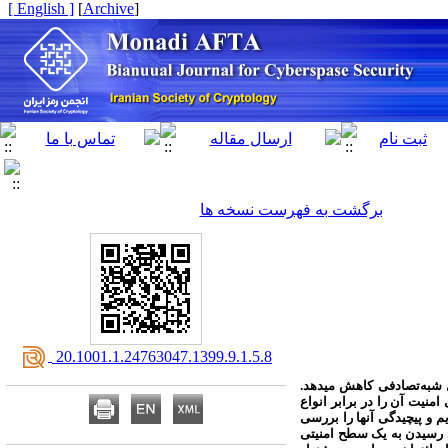
[ English ]
]
Archive
[
برگشت به فهرست نسخه ها
‎ 20.1001.1.24763047.1399.9.1.5.8
 شبه‌تصادفی کاهش می­دهد.
نیت آن را در برابر انواع
م و پیچیدگی آنها را بررسی
ای رسیدن به یک سطح امنیتی