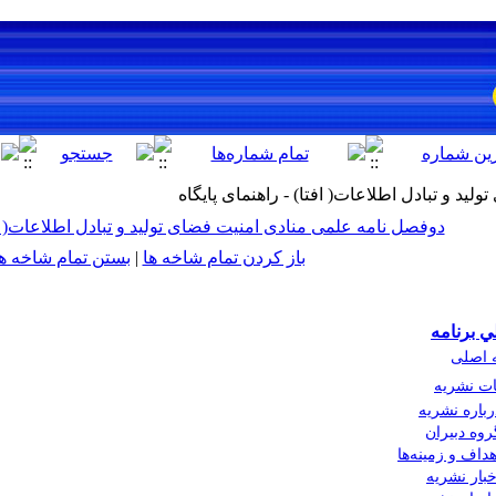
د و تبادل اطلاعات( افتا) - راهنمای پایگاه
دوفصل نامه علمی منادی امنیت فضای تولید و تبادل اطلاعات( افت
باز کردن تمام شاخه ها
|
بستن تمام شاخه ه
ي برنامه
 اصلی
ات نشریه
رباره نشریه
روه دبیران
هداف و زمینه‌ها
خبار نشریه