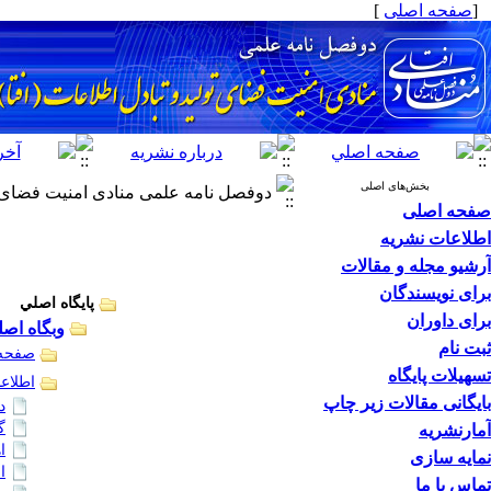
[
صفحه اصلی
]
بخش‌های اصلی
دوفصل نامه علمی منادی امنیت فضای تولی
صفحه اصلی
اطلاعات نشریه
آرشیو مجله و مقالات
برای نویسندگان
پايگاه اصلي
برای داوران
وبگاه اصل
ثبت نام
صفحه
تسهیلات پایگاه
اطلاع
بایگانی مقالات زیر چاپ
د
گ
آمارنشریه
ا
نمایه سازی
ا
تماس با ما