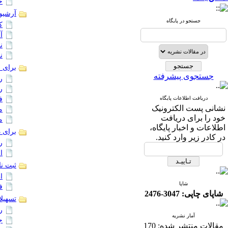
ح
آرشیو
جستجو در پایگاه
ک
آ
ن
ن
برای 
جستجوی پیشرفته
ر
ر
دریافت اطلاعات پایگاه
ف
نشانی پست الکترونیک
م
خود را برای دریافت
م
اطلاعات و اخبار پایگاه،
برای د
در کادر زیر وارد کنید.
ر
ا
ثبت نا
ا
شاپا
ف
شاپای چاپی: 3047-2476
تسهیلا
ر
آمار نشریه
ج
مقالات منتشر شده:
170