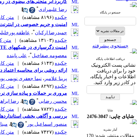
کاربرد ابر منحنی‌های بیضوی در ر
*
رضا علیمرادی
جستجو در پایگاه
چکیده
(۸۱۹۶ مشاهده)
|
متن کامل 
امنیت و حریم خصوصی در اینترنت 
*
حمیدرضا ارکیان
،
عاطفه پورخلیل
چکیده
(۱۳۱۰۳ مشاهده)
|
متن کامل
جستجوی پیشرفته
امنیت دگرسپاری در شبکه‎های LTE
*
معصومه صفاخیل
،
علی پاینده
دریافت اطلاعات پایگاه
چکیده
(۶۱۴۳ مشاهده)
|
متن کامل 
نشانی پست الکترونیک
ارائه روشی برای محاسبه اعتماد 
خود را برای دریافت
اطلاعات و اخبار پایگاه،
پرینا علامیر
،
نیما جعفری نویمی پور
در کادر زیر وارد کنید.
چکیده
(۸۲۹۲ مشاهده)
|
متن کامل 
مروری بر حملات و پیاده سازی نرم اف
*
محسن رضایی
،
رضا ابراهی
چکیده
(۷۸۲۲ مشاهده)
|
متن کامل 
شاپا
بررسی و آگاهی بخشی استانداردها
شاپای چاپی: 3047-2476
*
منصور اسماعیل پور
،
مینا
آمار نشریه
چکیده
(۷۴۲۷ مشاهده)
|
متن کامل 
مقالات منتشر شده:
170