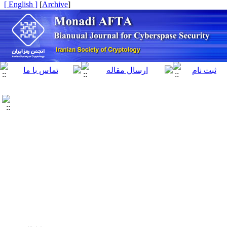
[ English ]
]
Archive
[