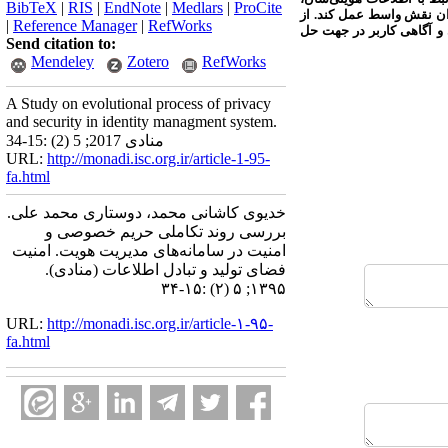
BibTeX
|
RIS
|
EndNote
|
Medlars
|
ProCite
نوان نقش واسط عمل کند. از
|
Reference Manager
|
RefWorks
 و آگاهی کاربر در جهت حل
Send citation to:
Mendeley
Zotero
RefWorks
A Study on evolutional process of privacy
and security in identity managment system.
منادی 2017; 5 (2) :15-34
URL:
http://monadi.isc.org.ir/article-1-95-
fa.html
خدیوی کاشانی محمد، دوستاری محمد علی.
بررسی روند تکاملی حریم خصوصی و
امنیت در سامانه‌های مدیریت هویت. امنیت
فضای تولید و تبادل اطلاعات (منادی).
۱۳۹۵; ۵ (۲) :۱۵-۳۴
URL:
http://monadi.isc.org.ir/article-۱-۹۵-
fa.html