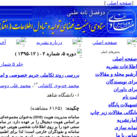
[
صفحه اصلی
]
بخش‌های اصلی
دوره ۵، شماره ۲ - ( ۱۲-۱۳۹۵ )
صفحه اصلی
جلد ۵ شماره ۲ صفحات ۳۴-۱۵
اطلاعات نشریه
آرشیو مجله و مقالات
بررسی روند تکاملی حریم خصوصی و امنی
برای نویسندگان
۱
*
محمد خدیوی کاشانی
،
محمد علی دوست
برای داوران
۱- دانشگاه شاهد
ثبت نام
تسهیلات پایگاه
چکیده:
(۶۱۶۵ مشاهده)
بایگانی مقالات زیر چاپ
سامانه مدیریت هویت (
) به‌عنوان مجموعه‌ا
IDM
آمارنشریه
بر اساس هویت دیجیتال را بر عهده دارد. در ساما
سنتی خود را بر روی اطلاعات شخصی هویتی خود 
نمایه سازی
سامانه و نفوذگران خارجی است؛
لذا برای اطمی
تماس با ما
حوزه حفظ حریم خصوصی، امری ضروری است.