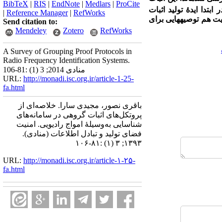
BibTeX
|
RIS
|
EndNote
|
Medlars
|
ProCite
ابتدا ایدۀ تولید اثبات
|
Reference Manager
|
RefWorks
ایت هم توصیه­هایی برای
Send citation to:
Mendeley
Zotero
RefWorks
A Survey of Grouping Proof Protocols in
Radio Frequency Identification Systems.
منادی 2014; 3 (1) :81-106
URL:
http://monadi.isc.org.ir/article-1-25-
fa.html
باقری نصور، مجیدی سارا. خلاصه‌ای از
پروتکل‌های اثبات گروهی در سامانه‌های
شناسایی به‌وسیلۀ امواج رادیویی. امنیت
فضای تولید و تبادل اطلاعات (منادی).
۱۳۹۳; ۳ (۱) :۸۱-۱۰۶
URL:
http://monadi.isc.org.ir/article-۱-۲۵-
fa.html