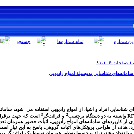
سامانه‌های شناسایی به‌وسیلۀ امواج رادیویی
برای شناسایی افراد و اشیا، از امواج رادیویی استفاده می
­
شود،
سامانه
3
2
RF
وابسته به دو دستگاه برچسب
و قرائت‌گر
است که جهت برقراری 
اری از کاربرد­های سامانه‌های امواج رادیویی، اثبات حضور هم­زمان ت
د. هدف از طراحی پروتکل‌های اثبات گروهی، پاسخ به این نیاز اس
ا تعداد بیش­تری از برچسب­ها به‌طور هم­زمان توسط یک قرائت‌گر بررس