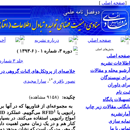
[
صفحه اصلی
]
بخش‌های اصلی
دوره ۳، شماره ۱ - ( ۶-۱۳۹۳ )
صفحه اصلی
جلد ۳ شماره ۱ صفحات ۱۰۶-۸۱
اطلاعات نشریه
آرشیو مجله و مقالات
خلاصه‌ای از پروتکل‌های اثبات گروهی در 
برای نویسندگان
۱
*
نصور باقری
،
سارا مجیدی
برای داوران
ثبت نام
چکیده:
(۹۱۵۸ مشاهده)
تسهیلات پایگاه
به مجموعه‌ای از فناوری­ها که در آن­ها 
بایگانی مقالات زیر چاپ
1
رادیویی یا
RFID
می‌گوییم. عملکرد
ID
آمارنشریه
امواج رادیویی استفاده می‌کنند. در بسی
نمایه سازی
کنار هم و در یک زمان معین اهمیت دار
تماس با ما
گروهی مدرکی است که نشان می­دهد دو و ی