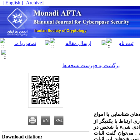
[ English ]
]
Archive
[
برگشت به فهرست نسخه ها
‌های شناسایی با امواج
ارتباط با یکدیگر از
عدادی شی­ء یا شخص در
ت
.
می‌توان گفت اثبات
Download citation:
ی شده­اند. این اثبات