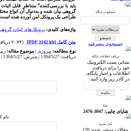
4
باید با بررسی‌کننده
متناظر قابل اثبات ب
گروهی بیان شده و به‌دنبال آن انواع مختلف
جستجو در پایگاه
طراحی یک پروتکل امن آورده شده است.
واژه‌های کلیدی:
پروتکل‌های اثبات گروهی
متن کامل
[PDF 3142 kb]
(۲۰۷۴ دریافت)
جستجوی پیشرفته
نوع مطالعه:
مروری
|
موضوع مقاله:
رمز
دریافت: 1394/5/27 | پذیرش: 1394/5/27 | انتشار: 1394/5/27
دریافت اطلاعات پایگاه
نشانی پست الکترونیک
خود را برای دریافت
اطلاعات و اخبار پایگاه،
در کادر زیر وارد کنید.
شاپا
شاپای چاپی: 3047-2476
نام ک
آمار نشریه
مقالات منتشر شده:
170