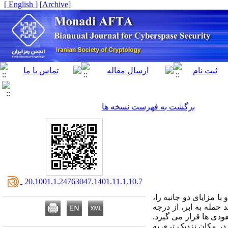
[ English ]
]
Archive
[
برگشت به فهرست نسخه ها
‎ 20.1001.1.24763047.1401.11.1.10.7
ا مزایای دو جانبه را،
حمله به ابر، از درجه
فوذی ها قرار می گیرد.
 در مکان نزدیک تری به