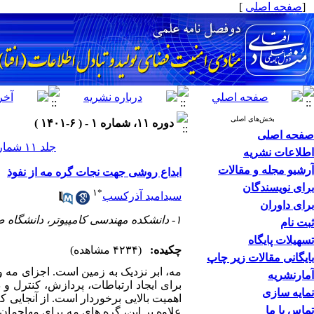
[
صفحه اصلی
]
بخش‌های اصلی
دوره ۱۱، شماره ۱ - ( ۶-۱۴۰۱ )
صفحه اصلی
جلد ۱۱ شماره ۱ صفحات ۹۳-۸۳
اطلاعات نشریه
آرشیو مجله و مقالات
ابداع روشی جهت نجات گره مه از نفوذ
برای نویسندگان
۱
*
سیدامید آذرکسب
برای داوران
۱- دانشکده مهندسی کامپیوتر، دانشگاه صنعتی خواجه نصیرالدین طوسی، تهران، ایران
ثبت نام
تسهیلات پایگاه
چکیده:
(۴۲۳۴ مشاهده)
بایگانی مقالات زیر چاپ
مه، ابر نزدیک به زمین است. اجزای مه و 
آمارنشریه
برای ایجاد ارتباطات، پردازش، کنترل و 
نمایه سازی
اهمیت بالایی برخوردار است. از آنجایی ک
تماس با ما
علاوه بر این، گره های مه برای مهاجمان 