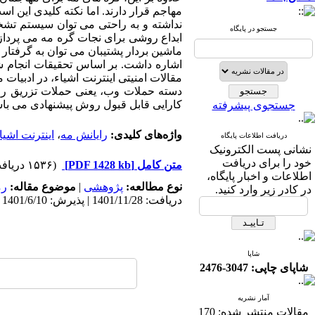
مهاجم قرار دارند. اما نکته کلیدی این ا
نداشته و به راحتی می توان سیستم تشخیص
جستجو در پایگاه
ابداع روشی برای نجات گره مه می پردازی
ماشین بردار پشتیبان می توان به گرفتار 
اشاره داشت. بر اساس تحقیقات انجام شد
مقالات امنیتی اینترنت اشیاء، در ادبیا
دسته حملات وب، یعنی حملات تزریق رخنه
کارایی قابل قبول روش پیشنهادی می باش
جستجوی پیشرفته
واژه‌های کلیدی:
رایانش مه
،
اینترنت اشیا
دریافت اطلاعات پایگاه
نشانی پست الکترونیک
خود را برای دریافت
متن کامل
[PDF 1428 kb]
(۱۵۳۶ دریافت)
اطلاعات و اخبار پایگاه،
نوع مطالعه:
پژوهشی
|
موضوع مقاله:
رم
در کادر زیر وارد کنید.
دریافت: 1401/11/28 | پذیرش: 1401/6/10 | انتشار: 1401/6/10
شاپا
شاپای چاپی: 3047-2476
آمار نشریه
مقالات منتشر شده:
170