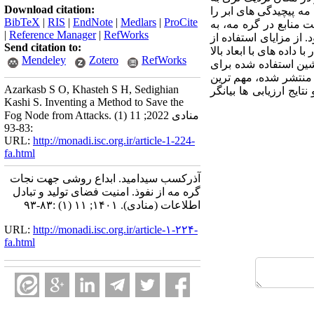
Download citation:
مه پیچیدگی های ابر را
BibTeX
|
RIS
|
EndNote
|
Medlars
|
ProCite
 منابع در گره مه، به
|
Reference Manager
|
RefWorks
از مزایای استفاده از
Send citation to:
اده های با ابعاد بالا
Mendeley
Zotero
RefWorks
شین استفاده شده برای
 منتشر شده، مهم ترین
Azarkasb S O, Khasteh S H, Sedighian
یج ارزیابی ها بیانگر
Kashi S. Inventing a Method to Save the
Fog Node from Attacks. منادی 2022; 11 (1)
:83-93
URL:
http://monadi.isc.org.ir/article-1-224-
fa.html
آذرکسب سیدامید. ابداع روشی جهت نجات
گره مه از نفوذ. امنیت فضای تولید و تبادل
اطلاعات (منادی). ۱۴۰۱; ۱۱ (۱) :۸۳-۹۳
URL:
http://monadi.isc.org.ir/article-۱-۲۲۴-
fa.html