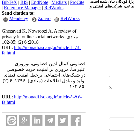
یژۀ کودکان بیان شده است.
BibTeX
|
RIS
|
EndNote
|
Medlars
|
ProCite
تماعی، شرکت‌های امنیتی و
|
Reference Manager
|
RefWorks
Send citation to:
Mendeley
Zotero
RefWorks
Ghezavati K, Nowroozi A. A review of
privacy in online social networks. منادی
2018; 6 (2) :85-102
URL:
http://monadi.isc.org.ir/article-1-73-
fa.html
قضاوتی کمال‌الدین قضاوتی، نوروزی
علیرضا. مروری بر امنیت حریم خصوصی
در شبکه‌های اجتماعی برخط. امنیت فضای
تولید و تبادل اطلاعات (منادی). ۱۳۹۶; ۶ (۲)
:۸۵-۱۰۲
URL:
http://monadi.isc.org.ir/article-۱-۷۳-
fa.html