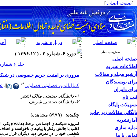
[
صفحه اصلی
]
بخش‌های اصلی
دوره ۶، شماره ۲ - ( ۱۲-۱۳۹۶ )
صفحه اصلی
جلد ۶ شماره ۲ صفحات ۱۰۲-۸۵
اطلاعات نشریه
آرشیو مجله و مقالات
مروری بر امنیت حریم خصوصی در شبکه
برای نویسندگان
۱
*
کمال‌الدین قضاوتی قضاوتی
،
عل
برای داوران
۱- دانشگاه صنعتی مالک اشتر
ثبت نام
۲- دانشگاه صنعتی شریف
تسهیلات پایگاه
بایگانی مقالات زیر چاپ
چکیده:
(۵۹۷۹ مشاهده)
آمارنشریه
امروزه شبکه‌های اجتماعی برخط (
ها
) یکی ا
OSN
نمایه سازی
اغلب با چالش رفتار با پیام‌های ناخواسته و اهد
شخصی خود را در معرض دید دیگران قرار می‌دهند
تماس با ما