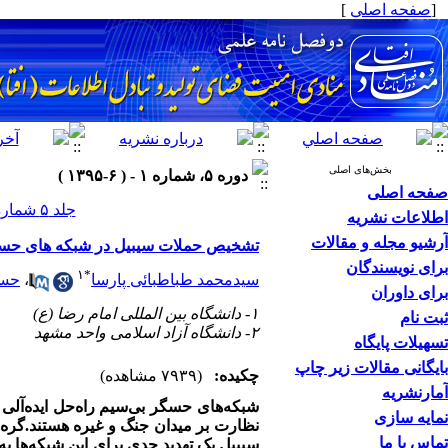
[
صفحه اصلی
]
بخش‌های اصلی
دوره ۵، شماره ۱ - ( ۶-۱۳۹۵ )
صفحه اصلی
جلد ۵ شماره ۱ صفحات ۸۳-۷۳
اطلاعات نشریه
آرشیو مجله و مقالات
تشخیص حملات سیبیل در شبکه های حسگرب
برای نویسندگان
۱
*
سیدمحمد طباطبائی پارسا
،
حسن
برای داوران
۱- دانشگاه بین المللی امام رضا (ع)
ثبت نام
۲- دانشگاه آزاد اسلامی واحد مشهد
تسهیلات پایگاه
بایگانی مقالات زیر چاپ
چکیده:
(۷۹۳۹ مشاهده)
آمارنشریه
شبکه‌های حسگر بی‌سیم راه‌حل ایده‌آلی
نمایه سازی
نظارت بر میدان جنگ و غیره هستند.گره‌
تماس با ما
سیبیل یک تهدید جدی برای این شبکه‌ها ب