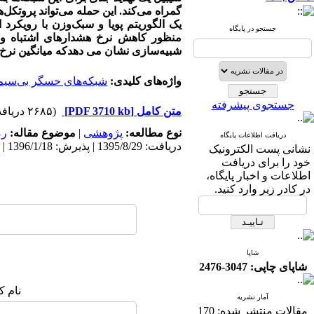
گمراه می‌کند. این حمله می‌تواند پروتکل‌ه
یک الگوریتم پویا و سبک‌وزن با رویکرد ا
جستجو در پایگاه
منظور کاهش نرخ هشدارهای اشتباه و 
شبیه‌سازی نشان می دهدکه میانگین نر
واژه‌های کلیدی:
شبکه‌های حسگر بی‌سیم 
جستجوی پیشرفته
متن کامل
[PDF 3710 kb]
(۲۶۸۵ دریافت)
نوع مطالعه:
پژوهشی
|
موضوع مقاله:
رم
دریافت اطلاعات پایگاه
دریافت: 1395/8/29 | پذیرش: 1396/1/18 | انتشار: 1396/1/18
نشانی پست الکترونیک
خود را برای دریافت
اطلاعات و اخبار پایگاه،
در کادر زیر وارد کنید.
شاپا
شاپای چاپی: 3047-2476
نام ک
آمار نشریه
مقالات منتشر شده:
170