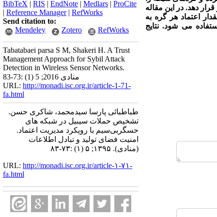
BibTeX
|
RIS
|
EndNote
|
Medlars
|
ProCite
قرار دهد. در این مقاله
|
Reference Manager
|
RefWorks
قدار اعتماد هر گره به
Send citation to:
فاده می شود. نتایج
Mendeley
Zotero
RefWorks
Tabatabaei parsa S M, Shakeri H. A Trust
Management Approach for Sybil Attack
Detection in Wireless Sensor Networks.
منادی 2016; 5 (1) :73-83
URL:
http://monadi.isc.org.ir/article-1-71-
fa.html
طباطبائی پارسا سیدمحمد، شاکری حسن.
تشخیص حملات سیبیل در شبکه های
حسگربی‌سیم با رویکرد مدیریت اعتماد.
امنیت فضای تولید و تبادل اطلاعات
(منادی). ۱۳۹۵; ۵ (۱) :۷۳-۸۳
URL:
http://monadi.isc.org.ir/article-۱-۷۱-
fa.html