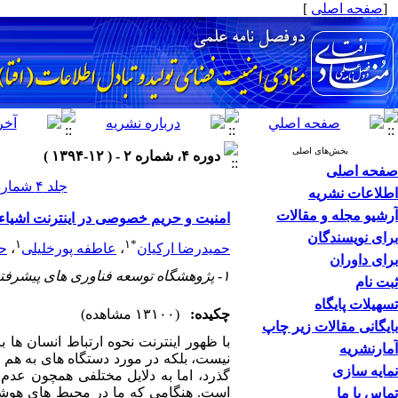
[
صفحه اصلی
]
بخش‌های اصلی
دوره ۴، شماره ۲ - ( ۱۲-۱۳۹۴ )
صفحه اصلی
جلد ۴ شماره ۲ صفحات ۳۵-۱۳
اطلاعات نشریه
آرشیو مجله و مقالات
امنیت و حریم خصوصی در اینترنت اشیاء
برای نویسندگان
۱
۱
*
حمیدرضا ارکیان
،
عاطفه پورخلیلی
،
ح
برای داوران
۱- پژوهشگاه توسعه فناوری های پیشرفته
ثبت نام
تسهیلات پایگاه
چکیده:
(۱۳۱۰۰ مشاهده)
بایگانی مقالات زیر چاپ
با ظهور اینترنت نحوه­ ارتباط انسان­ ها 
آمارنشریه
نیست، بلکه در مورد دستگاه­ های به هم م
نمایه سازی
گذرد، اما به دلایل مختلفی همچون عدم 
است. هنگامی­ که ما در محیط­ های هوشم
تماس با ما