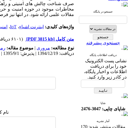
صرف شناخت چالش ­های امنیتی و راهکار
مخاطرات موجود در حوزه امنیت و حریم 
جستجو در پایگاه
مقالات علمی ارائه شود. در انتها نیز فرص
واژه‌های کلیدی:
اینترنت اشیاء
،
IoT
،
امنی
متن کامل
[PDF 3815 kb]
(۶۱۰۱ دریافت)
جستجوی پیشرفته
نوع مطالعه:
مروری
|
موضوع مقاله:
رمز
دریافت: 1394/12/19 | پذیرش: 1395/9/1 | انتشار: 1395/9/1
دریافت اطلاعات پایگاه
نشانی پست الکترونیک
خود را برای دریافت
اطلاعات و اخبار پایگاه،
در کادر زیر وارد کنید.
شاپا
شاپای چاپی: 3047-2476
نام ک
آمار نشریه
مقالات منتشر شده:
170