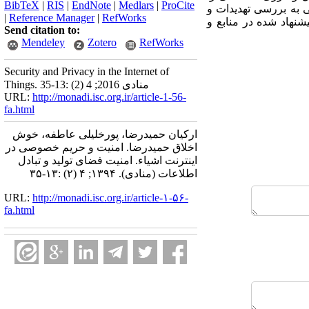
BibTeX
|
RIS
|
EndNote
|
Medlars
|
ProCite
 به بررسی تهدیدات و
|
Reference Manager
|
RefWorks
نهاد شده در منابع و
Send citation to:
Mendeley
Zotero
RefWorks
Security and Privacy in the Internet of
Things. منادی 2016; 4 (2) :13-35
URL:
http://monadi.isc.org.ir/article-1-56-
fa.html
ارکیان حمیدرضا، پورخلیلی عاطفه، خوش
اخلاق حمیدرضا. امنیت و حریم خصوصی در
اینترنت اشیاء. امنیت فضای تولید و تبادل
اطلاعات (منادی). ۱۳۹۴; ۴ (۲) :۱۳-۳۵
URL:
http://monadi.isc.org.ir/article-۱-۵۶-
fa.html