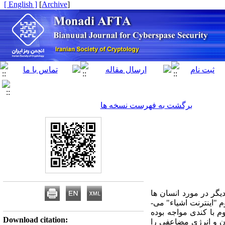
[ English ]
]
Archive
[
برگشت به فهرست نسخه ها
یگر در مورد انسان­ ها
 "اینترنت اشیاء" می­
م با کندی مواجه بوده
Download citation:
ان و انرژی مضاعفی را