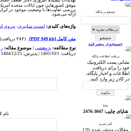
تهدیدات پیچیده امروزی دچار ضعف عملکرد،
موفق کشورهایی چون ایالات متحده آمریکا 
بررسی تفاوت‌ها با وضعیت موجود در ایرا
جستجو در پایگاه
ارائه می‌شود
.
واژه‌های کلیدی:
امنیت سایبری
،
نیروی ان
متن کامل
[PDF 949 kb]
(۲۸۲ دریافت)
جستجوی پیشرفته
نوع مطالعه:
پژوهشی
|
موضوع مقاله:
رم
دریافت: 1405/10/1 | پذیرش: 1404/12/25 | انتشار: 1404/12/28
دریافت اطلاعات پایگاه
نشانی پست الکترونیک
خود را برای دریافت
اطلاعات و اخبار پایگاه،
در کادر زیر وارد کنید.
شاپا
شاپای چاپی: 3047-2476
نام ک
آمار نشریه
مقالات منتشر شده:
170