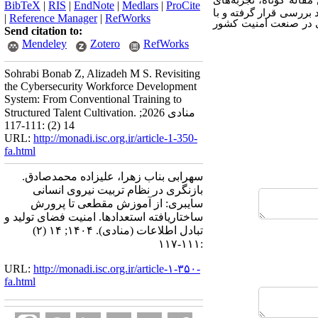
 مقاله کوتاه، تجربه‌های
BibTeX
|
RIS
|
EndNote
|
Medlars
|
ProCite
بررسی قرار گرفته و با
|
Reference Manager
|
RefWorks
ی در صنعت امنیت کشور
Send citation to:
Mendeley
Zotero
RefWorks
Sohrabi Bonab Z, Alizadeh M S. Revisiting
the Cybersecurity Workforce Development
System: From Conventional Training to
Structured Talent Cultivation. منادی 2026;
14 (2) :111-117
URL:
http://monadi.isc.org.ir/article-1-350-
fa.html
سهرابی بناب زهرا، علیزاده محمدصادق.
بازنگری در نظام تربیت نیروی انسانی
سایبری: از آموزش مقطعی تا پرورش
ساختاریافته استعدادها. امنیت فضای تولید و
تبادل اطلاعات (منادی). ۱۴۰۴; ۱۴ (۲)
:۱۱۱-۱۱۷
URL:
http://monadi.isc.org.ir/article-۱-۳۵۰-
fa.html