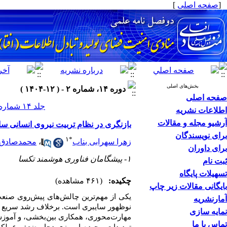
[
صفحه اصلی
]
بخش‌های اصلی
دوره ۱۴، شماره ۲ - ( ۱۲-۱۴۰۴ )
صفحه اصلی
جلد ۱۴ شماره ۲ صفحات ۱۱۷-۱۱۱
اطلاعات نشریه
آرشیو مجله و مقالات
بازنگری در نظام تربیت نیروی انسانی س
برای نویسندگان
۱
*
زهرا سهرابی بناب
،
محمدصادق ع
برای داوران
۱- پیشگامان فناوری هوشمند تکسا
ثبت نام
تسهیلات پایگاه
چکیده:
(۴۶۱ مشاهده)
بایگانی مقالات زیر چاپ
یکی از مهم‌ترین چالش‌های پیش‌روی صنعت
آمارنشریه
نوظهور سایبری است. برخلاف رشد سریع فنا
نمایه سازی
مهارت‌محوری، همکاری بین‌بخشی، و آموز
تماس با ما