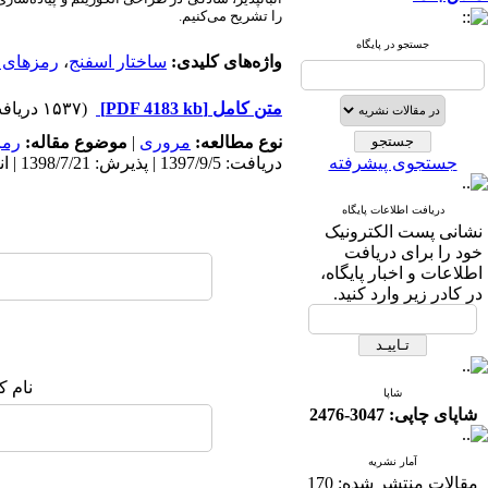
را تشریح می­‌کنیم.
جستجو در پایگاه
واژه‌های کلیدی:
ساختار اسفنج
،
رمزهای دن
متن کامل
[PDF 4183 kb]
(۱۵۳۷ دریافت)
نوع مطالعه:
مروری
|
موضوع مقاله:
رمز
جستجوی پیشرفته
دریافت: 1397/9/5 | پذیرش: 1398/7/21 | انتشار: 1398/12/28
دریافت اطلاعات پایگاه
نشانی پست الکترونیک
خود را برای دریافت
اطلاعات و اخبار پایگاه،
در کادر زیر وارد کنید.
نام ک
شاپا
شاپای چاپی: 3047-2476
آمار نشریه
مقالات منتشر شده:
170