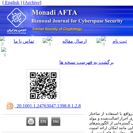
[ English ]
]
Archive
[
برگشت به فهرست نسخه ها
‎ 20.1001.1.24763047.1398.8.1.2.8
واقع با استفاده از ساختار
ری احراز اصالت‌شده و مولد
تره‌­ایی از الگوریتم‌­های
ی مانند امکان ارائه امنیت
اربردها و نیازهای امنیتی آن