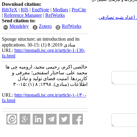
Download citation:
BibTeX
|
RIS
|
EndNote
|
Medlars
|
ProCite
|
Reference Manager
|
RefWorks
 اعداد شبه تصادفی
Send citation to:
Mendeley
Zotero
RefWorks
Sponge structure; an introduction and its
applications. منادی 2019; 8 (1) :15-30
URL:
http://monadi.isc.org.ir/article-1-130-
fa.html
خالصی اکرم، رحیمی مجید، ارومیه چی ها
محمد علی. ساختار اسفنجی؛ معرفی و
کاربردها. امنیت فضای تولید و تبادل
اطلاعات (منادی). ۱۳۹۸; ۸ (۱) :۱۵-۳۰
URL:
http://monadi.isc.org.ir/article-۱-۱۳۰-
fa.html