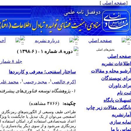
[
صفحه اصلی
]
بخش‌های اصلی
دوره ۸، شماره ۱ - ( ۶-۱۳۹۸ )
صفحه اصلی
جلد ۸ شماره ۱ صفحات ۳۰-۱۵
اطلاعات نشریه
آرشیو مجله و مقالات
ساختار اسفنجی؛ معرفی و کاربردها
برای نویسندگان
۱
۱
اکرم خالصی
،
مجید رحیمی
،
محمد علی 
برای داوران
۱- پژوهشگاه توسعه فناوری‌های پیشرفته خواجه نصیرالدین طوسی
ثبت نام
تسهیلات پایگاه
چکیده:
(۴۷۶۶ مشاهده)
بایگانی مقالات زیر چاپ
طراحی طیف وسیعی از الگوریتم‌­های رمزنگاری با
آمارنشریه
اسفنجی می‌­توان از یک تبدیل یا جایگشت با ویژگ
اعداد شبه‌­تصادفی استفاده کرد. امکان استفاده 
نمایه سازی
رمزنگاری می‌شود و از سوی دیگر پیاده­‌سازی را ن
تماس با ما
اثبات­پذیر، سادگی در طراحی الگوریتم و پیاده‌سازی