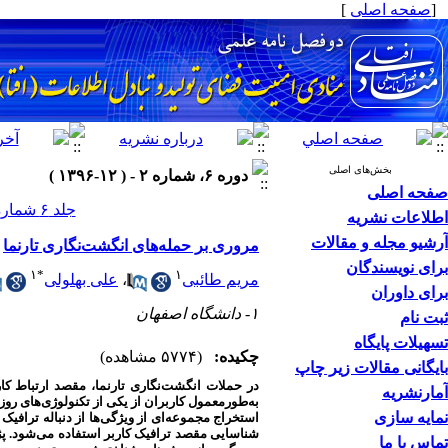
[
صفحه اصلی
]
بخش‌های اصلی
دوره ۶، شماره ۲ - ( ۱۲-۱۳۹۶ )
صفحه اصلی
جلد ۶ شماره ۲ صفحات ۶۴-۵۱
اطلاعات نشریه
آرشیو مجله و مقالات
مروری بر حمله‌های انگشت‌نگاری تارنما
برای نویسندگان
۱
*
۱
مریم طائبی
،
علی بهلولی
برای داوران
۱- دانشگاه اصفهان
ثبت نام
تسهیلات پایگاه
چکیده:
(۵۷۷۴ مشاهده)
بایگانی مقالات زیر چاپ
در حملات انگشت‌نگاری تارنما، مقصد ارتباط کا
آمارنشریه
به‌طورمعمول کاربران از یکی از تکنولوژی‌های روز 
نمایه سازی
استخراج مجموعه‌ای از ویژگی‌ها از دنباله ترافی
شناسایی مقصد ترافیک کاربر استفاده می‌شود. پژ
تماس با ما