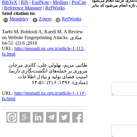
نگاری تارنما انجام می‌شود
BibTeX
|
RIS
|
EndNote
|
Medlars
|
ProCite
ازه انجام می‌شود که بنابر
|
Reference Manager
|
RefWorks
Send citation to:
Mendeley
Zotero
RefWorks
Taebi M, Bohlooli A, Kaedi M. A Review
on Website Fingerprinting Attacks. منادی
2018; 6 (2) :51-64
URL:
http://monadi.isc.org.ir/article-1-112-
fa.html
طائبی مریم، بهلولی علی، کائدی مرجان.
مروری بر حمله‌های انگشت‌نگاری تارنما.
امنیت فضای تولید و تبادل اطلاعات
(منادی). ۱۳۹۶; ۶ (۲) :۵۱-۶۴
URL:
http://monadi.isc.org.ir/article-۱-۱۱۲-
fa.html