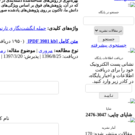
بهره‌گیری از روش‌های شناخته‌شده دسته‌بندی در 
که در آن، پژوهش‌های فوق بر اساس ویژگی‌های مور
دانش ما، تاکنون بر روی پژوهش‌های یادشده صور
جستجو در پایگاه
واژه‌های کلیدی:
حمله انگشت‌نگاری تارنم
متن کامل
[PDF 3981 kb]
(۱۹۵۰ دریافت)
جستجوی پیشرفته
نوع مطالعه:
مروری
|
موضوع مقاله:
رمز
دریافت: 1396/8/25 | پذیرش: 1397/3/20 | انتشار: 1397/6/5
دریافت اطلاعات پایگاه
نشانی پست الکترونیک
خود را برای دریافت
اطلاعات و اخبار پایگاه،
در کادر زیر وارد کنید.
شاپا
شاپای چاپی: 3047-2476
نام ک
آمار نشریه
مقالات منتشر شده:
170