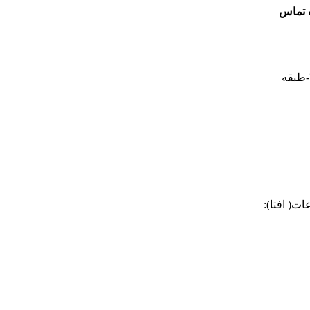
ت تماس
نشانی : خیابان آزادی -غرب دانشگاه صنعتی شریف-خیابان شهید صادقی-پلاک ۲۶-طبقه
ت( افتا):