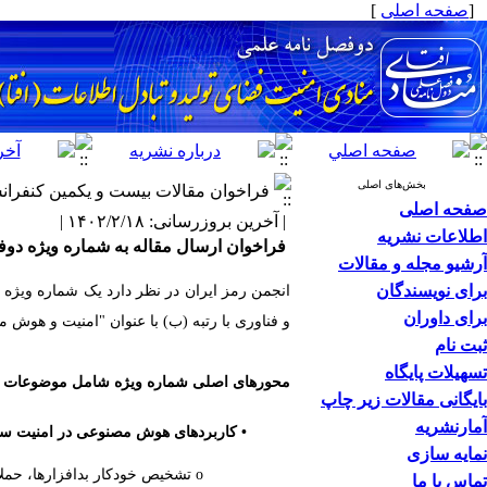
[
صفحه اصلی
]
بخش‌های اصلی
فراخوان مقالات بیست و یکمین کنفرانس 
صفحه اصلی
| آخرین بروزرسانی: ۱۴۰۲/۲/۱۸ |
اطلاعات نشریه
فراخوان ارسال مقاله به شماره ویژه دوف
آرشیو مجله و مقالات
برای نویسندگان
انجمن رمز ایران در نظر دارد یک شماره ویژه د
برای داوران
و فناوری با رتبه (ب) با عنوان "امنیت و هوش 
ثبت نام
تسهیلات پایگاه
محورهای اصلی شماره ویژه شامل موضوعات زیر 
بایگانی مقالات زیر چاپ
آمارنشریه
• کاربردهای هوش مصنوعی در امنیت سا
نمایه سازی
o تشخیص خودکار بدافزارها، حملات شبکه و روز صفر
تماس با ما