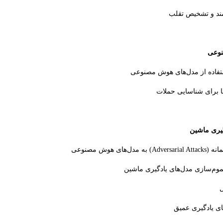
نوعی
یری ماشین