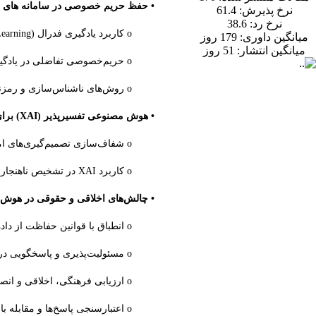
• حفظ حریم خصوصی در سامانه های 
نرخ پذیرش:
61.4
نرخ رد:
38.6
o کاربرد یادگیری فدرال (Federated Learning) در حفظ داده‌های حساس
میانگین داوری:
179 روز
میانگین انتشار:
51 روز
o حریم‌خصوصی تفاضلی در یادگیری ماشین
o روش‌های ناشناس‌سازی و رمزنگاری داده‌ها در پردازش هوش مصنوعی
• هوش مصنوعی تفسیرپذیر (XAI) برای امنیت
o شفاف‌سازی تصمیم‌گیری‌های امنیتی مبتنی بر هوش مصنوعی
o کاربرد XAI در تشخیص ناهنجاری‌های سایبری
• چالش‌های اخلاقی و حقوقی در هوش
o انطباق با قوانین حفاظت از داده‌ها مانند GDPR
o مسئولیت‌پذیری و پاسخگویی در سیستم‌های هوش مصنوعی
o ارزیابی فرهنگی، اخلاقی و انصاف در پاسخ‌های هوش‌مصنوعی مولد
o اعتبارسنجی پاسخ‌ها و مقابله با توهم‌گویی هوش مصنوعی مولد