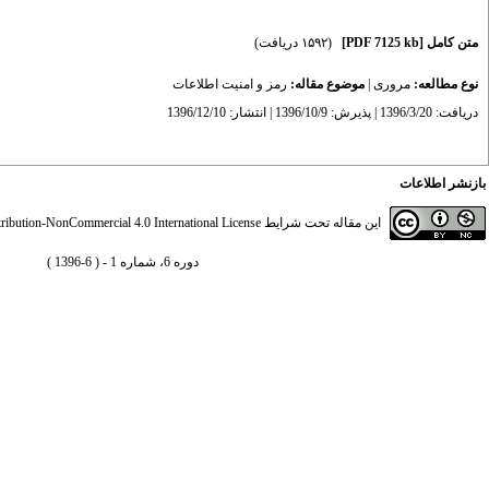
متن کامل
[PDF 7125 kb]
(۱۵۹۲ دریافت)
نوع مطالعه:
مروری
|
موضوع مقاله:
رمز و امنیت اطلاعات
دریافت: 1396/3/20 | پذیرش: 1396/10/9 | انتشار: 1396/12/10
بازنشر اطلاعات
این مقاله تحت شرایط
ibution-NonCommercial 4.0 International License
دوره 6، شماره 1 - ( 6-1396 )