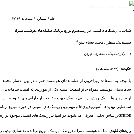
دوره ۶، شماره ۱ - ( ۶-۱۳۹۶ )
جلد ۶ شماره ۱ صفحات ۶۶-۴۷
شناسایی ریسک‌های امنیتی در زیست‌بوم توزیع برنامک‌ سامانه‌های هوشمند همراه
۱
*
۱
سپیده نیک منظر
،
محمد حسام تدین
۱- مرکز تحقیقات مخابرات ایران
چکیده:
(۵۶۸۷ مشاهده)
با توجه به استفاده روزافزون از سامانه‌های هوشمند همراه در بین اقشار مختلف ج
سامانه‌های هوشمند همراه حائز اهمیت است. یکی از مواردی که امنیت سامانه‌های هوش
از سازمان‌ها به یک روش ارزیابی ریسک جهت حفاظت از دارایی‌های خـود نیاز دا
شناسایی تهدیدها، آسیب‌پذیری‌ها و مهم
ترین ریسک‌های امنیتی در حوزه توزیع برنا
براساس تحلیل
معرفی می‌شوند. در انتها نیز ریسک‌های امنیتی موجود در زی
STRIDE
واژه‌های کلیدی:
سامانه هوشمند همراه
،
فروشگاه برنامک
،
نوزیع برنامک
،
مدلسازی تهدید
،
ری