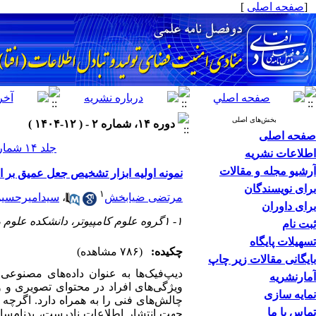
[
صفحه اصلی
]
بخش‌های اصلی
دوره ۱۴، شماره ۲ - ( ۱۲-۱۴۰۴ )
صفحه اصلی
جلد ۱۴ شماره ۲ صفحات ۵۹-۵۲
اطلاعات نشریه
آرشیو مجله و مقالات
نمونه اولیه ابزار تشخیص جعل عمیق بر ا
برای نویسندگان
۱
مرتضی ضیابخش
،
سیدامیرحسین
برای داوران
۱- ۱گروه علوم کامپیوتر، دانشکده علوم ریاضی، دانشگاه گیلان، ایران
ثبت نام
تسهیلات پایگاه
چکیده:
(۷۸۶ مشاهده)
بایگانی مقالات زیر چاپ
دیپ‌فیک‌ها به عنوان داده‌های مصنوعی 
آمارنشریه
ویژگی‌های افراد در محتوای تصویری و وی
نمایه سازی
چالش‌های فنی را به همراه دارد. اگرچه ک
تماس با ما
جهت انتشار اطلاعات نادرست، بدنام‌سازی