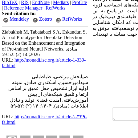
BibTeX
|
RIS
|
EndNote
|
Medlars
|
ProCite
که‌های اجتماعی، لزوم
|
Reference Manager
|
RefWorks
است. در پاسخ به این
Send citation to:
بقه‌بندی دیپ‌فیک در
Mendeley
Zotero
RefWorks
است که امکان شناسایی
 توسعه‌یافته موفق به
Ziabakhsh M, Tabatabaei S A, Eskandari S.
ثر در جهت مقابله با تهدیدات
A Tool Prototype for Deepfake Detection
Based on the Enhancement and Integration
of Pre-trained Neural Networks. منادی
2026; 14 (2) :52-59
URL:
http://monadi.isc.org.ir/article-1-339-
fa.html
ضیابخش مرتضی، طباطبایی
سیدامیرحسین، اسکندری صادق. نمونه
اولیه ابزار تشخیص جعل عمیق بر اساس
ارتقا و تلفیق شبکه‌های از پیش
آموزش‌یافته. امنیت فضای تولید و تبادل
اطلاعات (منادی). ۱۴۰۴; ۱۴ (۲) :۵۲-۵۹
URL:
http://monadi.isc.org.ir/article-۱-۳۳۹-
fa.html