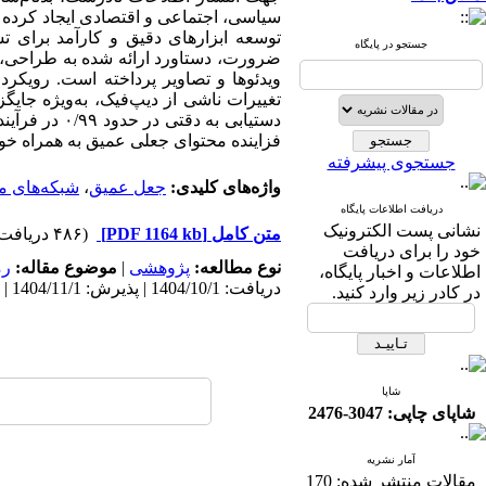
سیاسی، اجتماعی و اقتصادی ایجاد کرده 
توسعه ابزارهای دقیق و کارآمد برای ت
جستجو در پایگاه
ضرورت، دستاورد ارائه شده به طراحی،
ویدئوها و تصاویر پرداخته است. رویکرد
تغییرات ناشی از دیپ‌فیک، به‌ویژه جایگ
دستیابی به 
فزاینده محتوای جعلی عمیق به همراه خو
جستجوی پیشرفته
واژه‌های کلیدی:
جعل عمیق
،
شبکه‌های م
دریافت اطلاعات پایگاه
نشانی پست الکترونیک
متن کامل
[PDF 1164 kb]
(۴۸۶ دریافت)
خود را برای دریافت
نوع مطالعه:
پژوهشی
|
موضوع مقاله:
رم
اطلاعات و اخبار پایگاه،
دریافت: 1404/10/1 | پذیرش: 1404/11/1 | انتشار: 1404/12/28
در کادر زیر وارد کنید.
شاپا
شاپای چاپی: 3047-2476
آمار نشریه
مقالات منتشر شده:
170