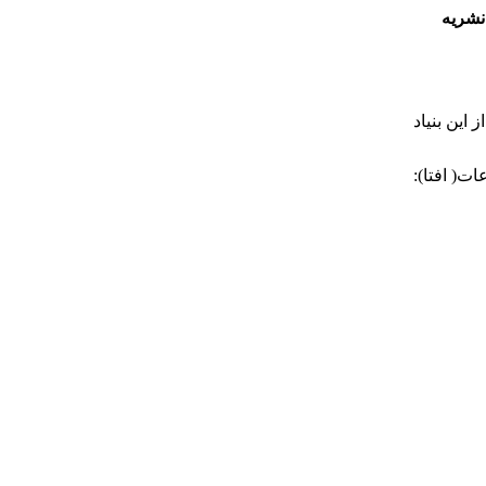
نشریه
ز این بنیاد
ت( افتا):