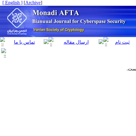
[ English ]
]
Archive
[
است.