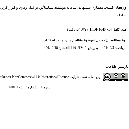
واژه‌های کلیدی:
معماری پیشنهادی سامانه هوشمند شناساگر
،
ترافیک رمزی و ابزار گریز
،
سامانه
متن کامل
[PDF 1643 kb]
(۲۶۳۲ دریافت)
نوع مطالعه:
پژوهشی
|
موضوع مقاله:
رمز و امنیت اطلاعات
دریافت: 1401/12/5 | پذیرش: 1401/12/10 | انتشار: 1401/12/10
بازنشر اطلاعات
این مقاله تحت شرایط
ibution-NonCommercial 4.0 International License
دوره 11، شماره 2 - ( 12-1401 )