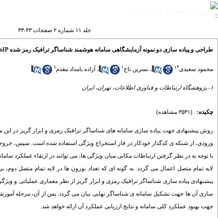
دوره ۱۱، شماره ۲ - ( ۱۲-۱۴۰۱ )
جلد ۱۱ شماره ۲ صفحات ۴۳-۳۳
طراحی و پیاده سازی دو نمونه آزمایشگاهی سامانه هوشمند شناساگر ترافیک رمز شده VoIP اسکایپ و ابزار گریز Lantern به روش یادگیری عمیق
۱
۱
۱
*
محمود سعیدی
،
نسرین تاج
،
آزاده بامداد مقدم
۱- پژوهشگاه ارتباطات و فناوری اطلاعات، تهران، ایران
چکیده:
(۳۵۳۱ مشاهده)
روش پیشنهادی جهت پیاده سازی سامانه های شناساگر ترافیک رمزی و ابزار گریز در این مقا
ورودی، از شبکه ی کدگذار خودکار در فاز استخراج ویژگی استفاده شده است. سپس، خروج
با توجه به در نظر گرفتن ارتباطات مکانی میان ویژگی ها، می توانند در ارتقاء عملکرد ساما
لایه تمام متصل اعمال می گردد. به گونه ای که تعداد نورون ها در لایه تمام متصل دوم، ب
پیشنهادی پیاده سازی شناساگر ترافیک رمزی و ابزار گریز از نظر معماری عملیاتی و ویژگ
سازی آن ها جهت تشکیل سامانه ی شناساگر نهایی بیان می گردد. پس از آن، مرحله آموزشی 
جهت بهبود عملکرد کلی سامانه و نتایج ارزیابی عملکرد آن ارائه خواهد شد.