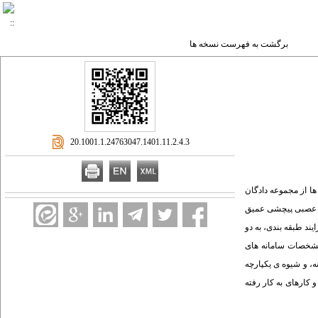
برگشت به فهرست نسخه ها
‎ 20.1001.1.24763047.1401.11.2.4.3
ها از مجموعه دادگان
ای عصبی پیچشی عمیق
ند طبقه بندی، به دو
ه مشخصات سامانه های
، و شیوه ی یکپارچه
کارهای به کار رفته